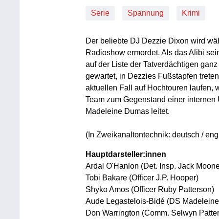
Serie
Spannung
Krimi
Der beliebte DJ Dezzie Dixon wird wä
Radioshow ermordet. Als das Alibi sein
auf der Liste der Tatverdächtigen gan
gewartet, in Dezzies Fußstapfen tret
aktuellen Fall auf Hochtouren laufen, 
Team zum Gegenstand einer internen Ü
Madeleine Dumas leitet.
(In Zweikanaltontechnik: deutsch / eng
Hauptdarsteller:innen
Ardal O'Hanlon (Det. Insp. Jack Moon
Tobi Bakare (Officer J.P. Hooper)
Shyko Amos (Officer Ruby Patterson)
Aude Legastelois-Bidé (DS Madelein
Don Warrington (Comm. Selwyn Patte