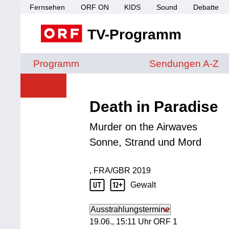
Fernsehen
ORF ON
KIDS
Sound
Debatte
TV-Programm
Sendungen von A 
Programm
Sendungen A-Z
Death in Paradise
Murder on the Airwaves
Sonne, Strand und Mord
, FRA/GBR
2019
Produktionsland: FRA/GBR
Produktionsjahr: 2019
Gewalt
Jugendschutz Beschreibung: Gewalt
Ausstrahlungstermine
19. Juni, 15:11 Uhr in ORF 1
19.06., 15:11 Uhr ORF 1