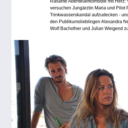
Rasante Abenteuerkomödie mit Herz: V
versuchen Jungärztin Maria und Pilot P
Trinkwasserskandal aufzudecken - und
den Publikumslieblingen Alexandra Ne
Wolf Bachofner und Julian Weigend z