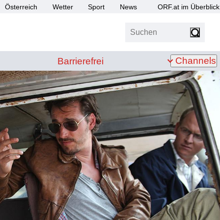
Österreich
Wetter
Sport
News
ORF.at im Überblick
Suchen
bis Z
Barrierefrei
Channels
Barrierefrei