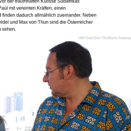
or der traumhaften Kulisse Südafrikas
aul mit vereinten Kräften, einen
 finden dadurch allmählich zueinander. Neben
ldel und Max von Thun sind die Österreicher
u sehen.
ORF/Sat1/Dor Film/Boris Guderj