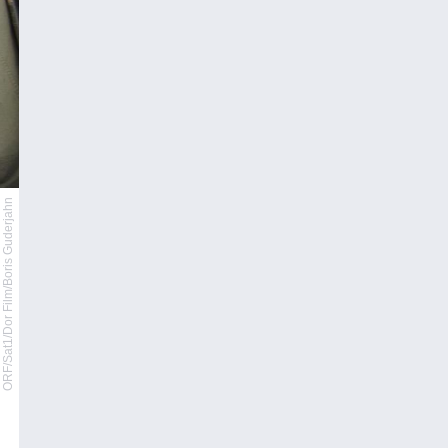
ORF/Sat1/Dor Film/Boris Guderjahn