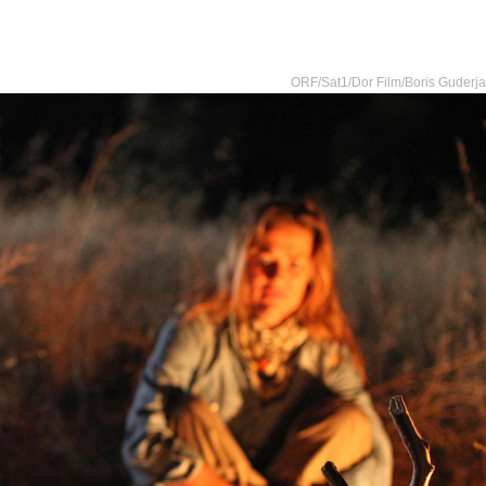
ORF/Sat1/Dor Film/Boris Guderj