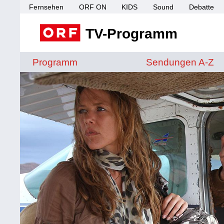
Fernsehen
ORF ON
KIDS
Sound
Debatte
TV-Programm
Sendungen von A 
Programm
Sendungen A-Z