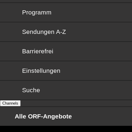
Programm
Sendungen von A bis Z
Sendungen A-Z
Barrierefrei
Barrierefrei
Einstellungen
Suche
Channels
Alle ORF-Angebote