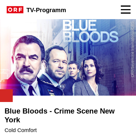
Navig
TV-Programm
ORF/Sevenone International/CBS
Blue Bloods - Crime Scene New
York
Cold Comfort