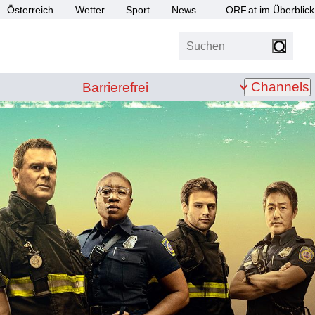
Österreich
Wetter
Sport
News
ORF.at im Überblick
Suchen
bis Z
Barrierefrei
Channels
Barrierefrei