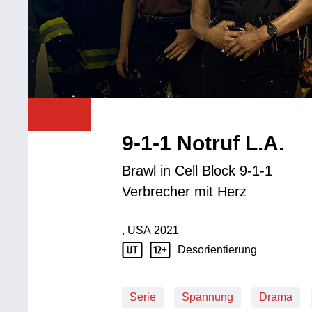
9-1-1 Notruf L.A.
Brawl in Cell Block 9-1-1
Verbrecher mit Herz
, USA
2021
Produktionsland: USA
Produktionsjahr: 2021
Desorientierung
Jugendschutz Beschreibung: Desorien
Serie
Spannung
Drama