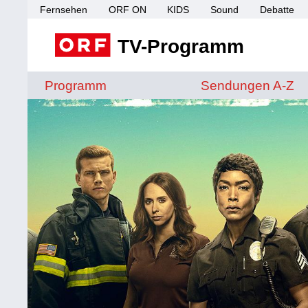
Fernsehen
ORF ON
KIDS
Sound
Debatte
TV-Programm
Sendungen von A 
Programm
Sendungen A-Z