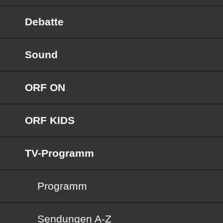
Debatte
Sound
ORF ON
ORF KIDS
TV-Programm
Programm
Sendungen von A bis Z
Sendungen A-Z