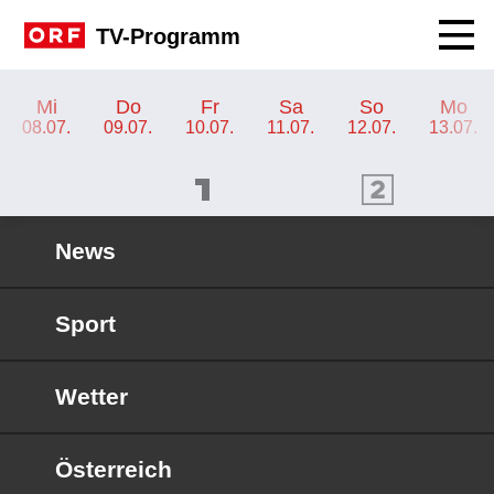
Navig
TV-Programm
TV-Programm ORF KIDS
Mi
Do
Fr
Sa
So
Mo
08.07.
09.07.
10.07.
11.07.
12.07.
13.07.
ORF 1 Programm
ORF 2 Programm
OR
News
Sport
Wetter
Österreich