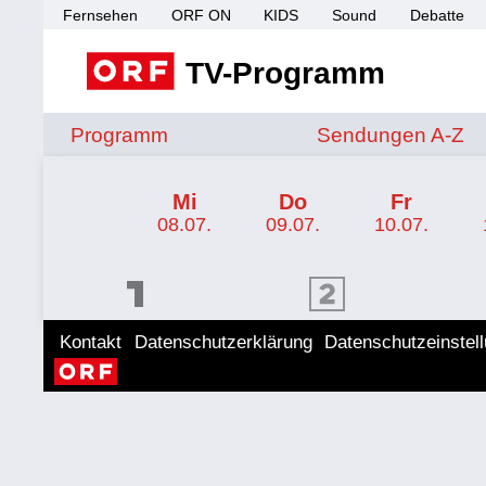
Fernsehen
ORF ON
KIDS
Sound
Debatte
TV-Programm
Sendungen von A 
Programm
Sendungen A-Z
TV-Programm ORF KIDS
Mi
Do
Fr
08.07.
09.07.
10.07.
ORF 1 Programm
ORF 2 Programm
ORF II
Kontakt
Datenschutzerklärung
Datenschutzeinstel