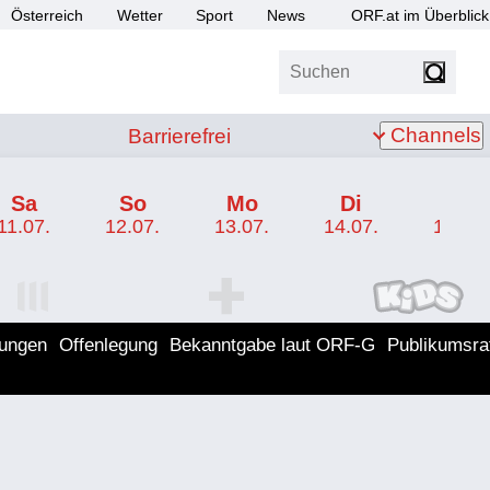
Österreich
Wetter
Sport
News
ORF.at im Überblick
Suchen
bis Z
Barrierefrei
Channels
Barrierefrei
Sa
So
Mo
Di
Mi
11.07.
12.07.
13.07.
14.07.
15.07.
I Programm
ORF SPORT+ Programm
ORF KIDS Program
lungen
Offenlegung
Bekanntgabe laut ORF-G
Publikumsra