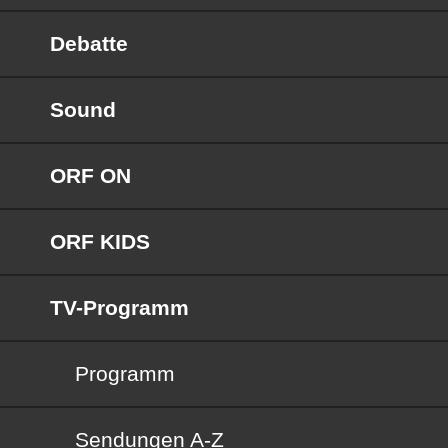
Debatte
Sound
ORF ON
ORF KIDS
TV-Programm
Programm
Sendungen von A bis Z
Sendungen A-Z