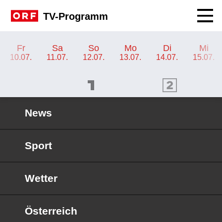
Navig
TV-Programm
TV-Programm ORF KIDS
Fr
Sa
So
Mo
Di
Mi
10.07.
11.07.
12.07.
13.07.
14.07.
15.07.
ORF 1 Programm
ORF 2 Programm
OR
News
Sport
Wetter
Österreich