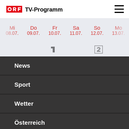
Navig
TV-Programm
TV-Programm ORF KIDS
Mi
Do
Fr
Sa
So
Mo
08.07.
09.07.
10.07.
11.07.
12.07.
13.07.
ORF 1 Programm
ORF 2 Programm
OR
News
Sport
Wetter
Österreich