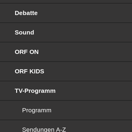
Debatte
Sound
ORF ON
ORF KIDS
TV-Programm
Programm
Sendungen von A bis Z
Sendungen A-Z