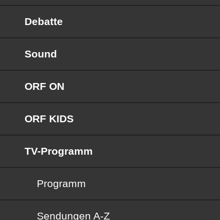
Debatte
Sound
ORF ON
ORF KIDS
TV-Programm
Programm
Sendungen von A bis Z
Sendungen A-Z