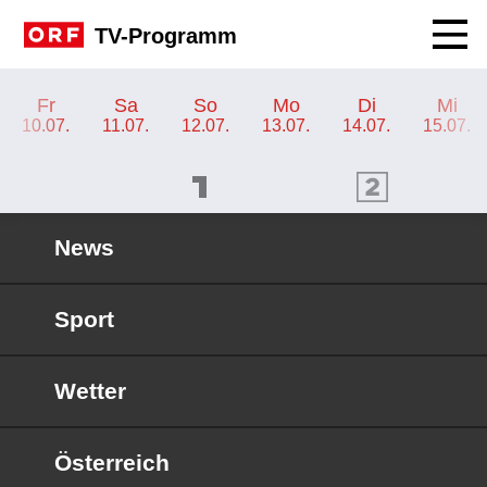
Navig
TV-Programm
TV-Programm ORF KIDS
Fr
Sa
So
Mo
Di
Mi
10.07.
11.07.
12.07.
13.07.
14.07.
15.07.
ORF 1 Programm
ORF 2 Programm
OR
News
Sport
Wetter
Österreich