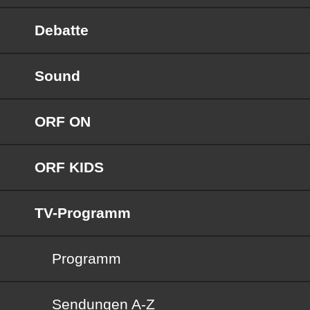
Debatte
Sound
ORF ON
ORF KIDS
TV-Programm
Programm
Sendungen von A bis Z
Sendungen A-Z