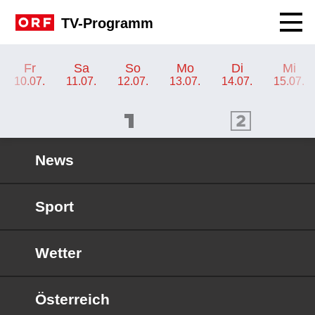
Navig
TV-Programm
TV-Programm ORF KIDS
Fr
Sa
So
Mo
Di
Mi
10.07.
11.07.
12.07.
13.07.
14.07.
15.07.
ORF 1 Programm
ORF 2 Programm
OR
News
Sport
Wetter
Österreich