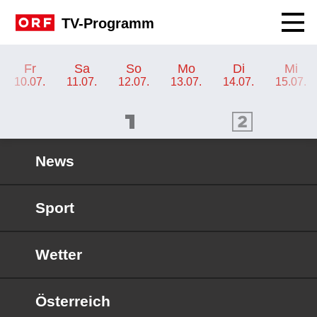
Navig
TV-Programm
TV-Programm ORF KIDS
Fr
Sa
So
Mo
Di
Mi
10.07.
11.07.
12.07.
13.07.
14.07.
15.07.
ORF 1 Programm
ORF 2 Programm
OR
News
Sport
Wetter
Österreich