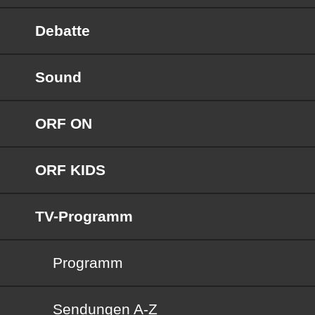
Debatte
Sound
ORF ON
ORF KIDS
TV-Programm
Programm
Sendungen von A bis Z
Sendungen A-Z