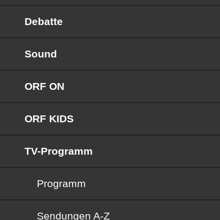
Debatte
Sound
ORF ON
ORF KIDS
TV-Programm
Programm
Sendungen von A bis Z
Sendungen A-Z