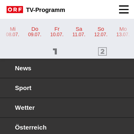
Navig
TV-Programm
TV-Programm ORF KIDS
Mi
Do
Fr
Sa
So
Mo
08.07.
09.07.
10.07.
11.07.
12.07.
13.07.
ORF 1 Programm
ORF 2 Programm
OR
News
Sport
Wetter
Österreich