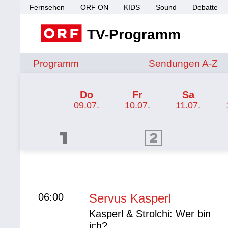
Fernsehen
ORF ON
KIDS
Sound
Debatte
TV-Programm
Sendungen von A 
Programm
Sendungen A-Z
TV-Programm ORF KIDS
Do
Fr
Sa
09.07.
10.07.
11.07.
ORF 1 Programm
ORF 2 Programm
ORF II
06:00
Servus Kasperl
Kasperl & Strolchi: Wer bin
ich?