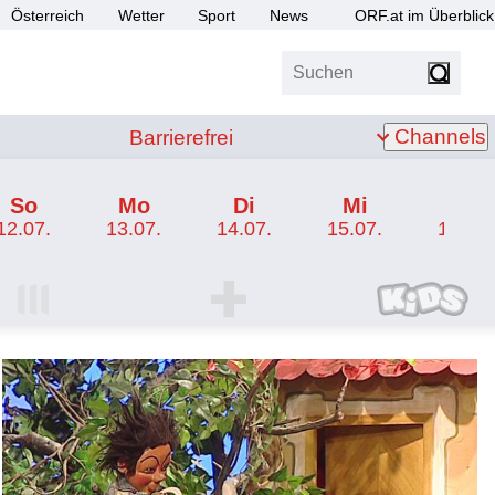
Österreich
Wetter
Sport
News
ORF.at im Überblick
Suchen
bis Z
Barrierefrei
Channels
Barrierefrei
So
Mo
Di
Mi
Do
12.07.
13.07.
14.07.
15.07.
16.07.
I Programm
ORF SPORT+ Programm
ORF KIDS Program