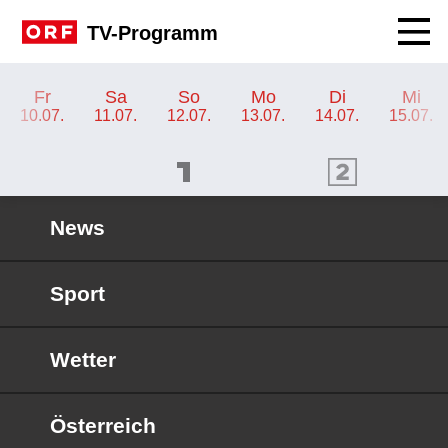
Navig
TV-Programm
TV-Programm ORF KIDS
Fr
Sa
So
Mo
Di
Mi
10.07.
11.07.
12.07.
13.07.
14.07.
15.07.
ORF 1 Programm
ORF 2 Programm
OR
News
Sport
Wetter
Österreich