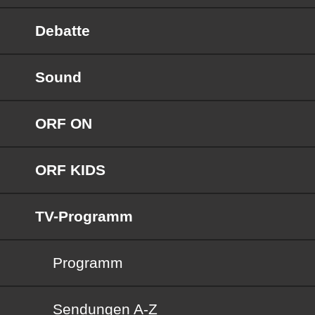
Debatte
Sound
ORF ON
ORF KIDS
TV-Programm
Programm
Sendungen von A bis Z
Sendungen A-Z