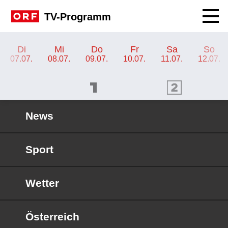
Navig
TV-Programm
TV-Programm ORF KIDS
Di
Mi
Do
Fr
Sa
So
07.07.
08.07.
09.07.
10.07.
11.07.
12.07.
ORF 1 Programm
ORF 2 Programm
OR
News
Sport
Wetter
Österreich