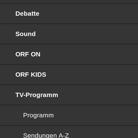
Debatte
Sound
ORF ON
ORF KIDS
TV-Programm
Programm
Sendungen von A bis Z
Sendungen A-Z