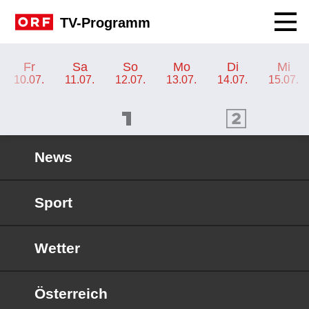
Navig
TV-Programm
TV-Programm ORF KIDS
Fr
Sa
So
Mo
Di
Mi
10.07.
11.07.
12.07.
13.07.
14.07.
15.07.
ORF 1 Programm
ORF 2 Programm
OR
News
Sport
Wetter
Österreich