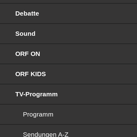
Debatte
Sound
ORF ON
ORF KIDS
TV-Programm
Programm
Sendungen von A bis Z
Sendungen A-Z