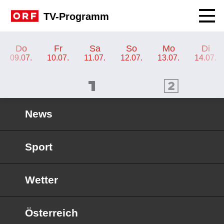
Navig
TV-Programm
TV-Programm ORF KIDS
Do
Fr
Sa
So
Mo
Di
09.07.
10.07.
11.07.
12.07.
13.07.
14.07.
ORF 1 Programm
ORF 2 Programm
OR
News
Sport
Wetter
Österreich