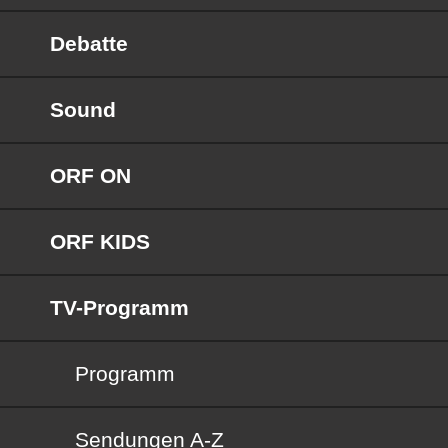
Debatte
Sound
ORF ON
ORF KIDS
TV-Programm
Programm
Sendungen von A bis Z
Sendungen A-Z