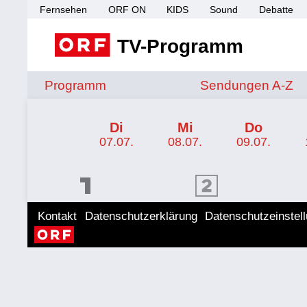
Fernsehen
ORF ON
KIDS
Sound
Debatte
TV-Programm
Sendungen von A 
Programm
Sendungen A-Z
TV-Programm ORF KIDS
Di
Mi
Do
07.07.
08.07.
09.07.
ORF 1 Programm
ORF 2 Programm
ORF II
Kontakt
Datenschutzerklärung
Datenschutzeinstel