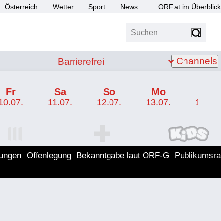
Österreich
Wetter
Sport
News
ORF.at im Überblick
Suchen
bis Z
Barrierefrei
Channels
Barrierefrei
Fr
Sa
So
Mo
Di
10.07.
11.07.
12.07.
13.07.
14.07.
I Programm
ORF SPORT+ Programm
ORF KIDS Program
lungen
Offenlegung
Bekanntgabe laut ORF-G
Publikumsra