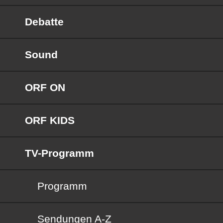
Debatte
Sound
ORF ON
ORF KIDS
TV-Programm
Programm
Sendungen von A bis Z
Sendungen A-Z