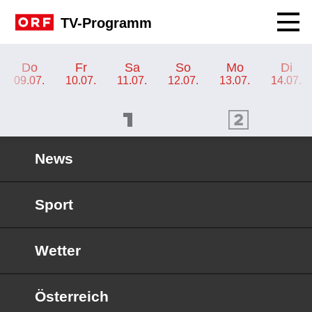
Navig
TV-Programm
TV-Programm ORF KIDS
Do
Fr
Sa
So
Mo
Di
09.07.
10.07.
11.07.
12.07.
13.07.
14.07.
ORF 1 Programm
ORF 2 Programm
OR
News
Sport
Wetter
Österreich