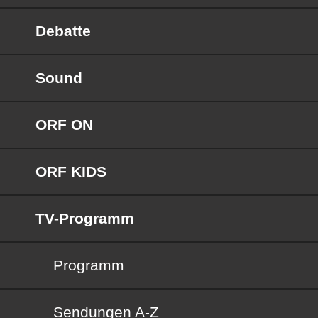
Debatte
Sound
ORF ON
ORF KIDS
TV-Programm
Programm
Sendungen von A bis Z
Sendungen A-Z