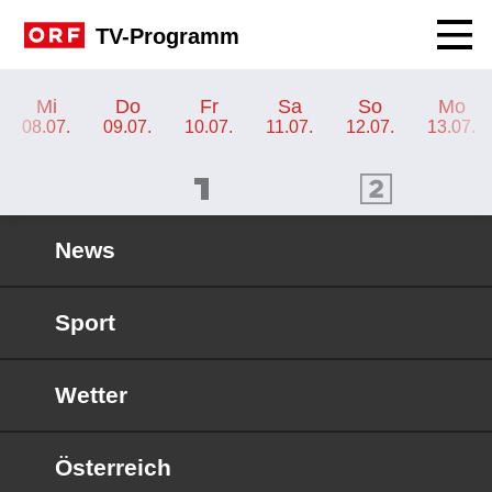
Navig
TV-Programm
TV-Programm ORF KIDS
Mi
Do
Fr
Sa
So
Mo
08.07.
09.07.
10.07.
11.07.
12.07.
13.07.
ORF 1 Programm
ORF 2 Programm
OR
News
Sport
Wetter
Österreich