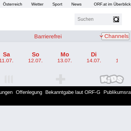
Österreich
Wetter
Sport
News
ORF.at im Überblick
Suchen
bis Z
Barrierefrei
Channels
Barrierefrei
Sa
So
Mo
Di
Mi
11.07.
12.07.
13.07.
14.07.
15.07.
I Programm
ORF SPORT+ Programm
ORF KIDS Program
lungen
Offenlegung
Bekanntgabe laut ORF-G
Publikumsra