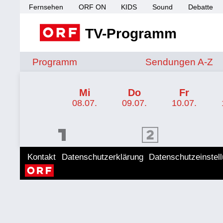
Fernsehen
ORF ON
KIDS
Sound
Debatte
TV-Programm
Sendungen von A 
Programm
Sendungen A-Z
TV-Programm ORF KIDS
Mi
Do
Fr
08.07.
09.07.
10.07.
ORF 1 Programm
ORF 2 Programm
ORF II
Kontakt
Datenschutzerklärung
Datenschutzeinstel