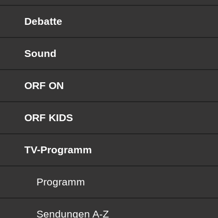
Debatte
Sound
ORF ON
ORF KIDS
TV-Programm
Programm
Sendungen von A bis Z
Sendungen A-Z