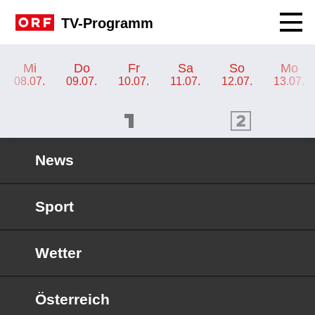
Navig
TV-Programm
TV-Programm ORF KIDS
Mi
Do
Fr
Sa
So
Mo
08.07.
09.07.
10.07.
11.07.
12.07.
13.07.
ORF 1 Programm
ORF 2 Programm
OR
News
Sport
Wetter
Österreich