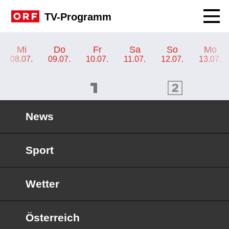
Navig
TV-Programm
TV-Programm ORF KIDS
Mi
Do
Fr
Sa
So
Mo
08.07.
09.07.
10.07.
11.07.
12.07.
13.07.
ORF 1 Programm
ORF 2 Programm
OR
News
Sport
Wetter
Österreich