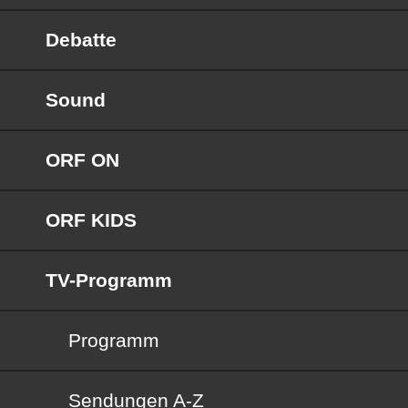
Debatte
Sound
ORF ON
ORF KIDS
TV-Programm
Programm
Sendungen von A bis Z
Sendungen A-Z