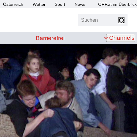
Österreich
Wetter
Sport
News
ORF.at im Überblick
Suchen
bis Z
Barrierefrei
Channels
Barrierefrei