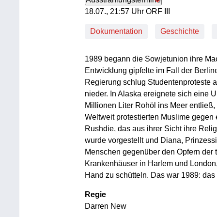
18. Juli, 21:57 Uhr in ORF III
18.07., 21:57 Uhr ORF III
Dokumentation
Geschichte
1989 begann die Sowjetunion ihre Mach
Entwicklung gipfelte im Fall der Berli
Regierung schlug Studentenproteste a
nieder. In Alaska ereignete sich eine 
Millionen Liter Rohöl ins Meer entließ,
Weltweit protestierten Muslime gegen
Rushdie, das aus ihrer Sicht ihre Rel
wurde vorgestellt und Diana, Prinzessi
Menschen gegenüber den Opfern der t
Krankenhäuser in Harlem und London,
Hand zu schütteln. Das war 1989: das 
Regie
Darren New