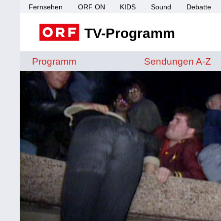
Fernsehen
ORF ON
KIDS
Sound
Debatte
TV-Programm
Sendungen von A 
Programm
Sendungen A-Z