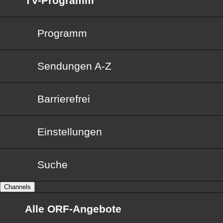
TV-Programm
Programm
Sendungen von A bis Z
Sendungen A-Z
Barrierefrei
Barrierefrei
Einstellungen
Suche
Channels
Alle ORF-Angebote