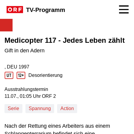
Navig
TV-Programm
Medicopter 117 - Jedes Leben zählt
Gift in den Adern
, DEU
1997
Produktionsland: DEU
Produktionsjahr: 1997
Desorientierung
Jugendschutz Beschreibung: Desorientierung
Ausstrahlungstermin
11. Juli, 01:05 Uhr in ORF 2
11.07., 01:05 Uhr ORF 2
Serie
Spannung
Action
Nach der Rettung eines Arbeiters aus einem
Schlangenterrarium befindet sich eine