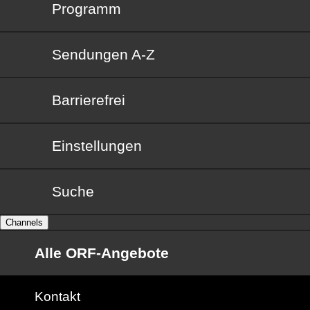
Programm
Sendungen von A bis Z
Sendungen A-Z
Barrierefrei
Barrierefrei
Einstellungen
Suche
Channels
Alle ORF-Angebote
Kontakt