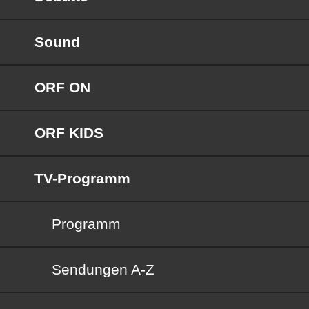
Sound
ORF ON
ORF KIDS
TV-Programm
Programm
Sendungen von A bis Z
Sendungen A-Z