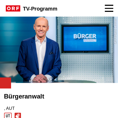
Navig
TV-Programm
ORF/Hans Leitner
Bürgeranwalt
, AUT
Produktionsland: AUT