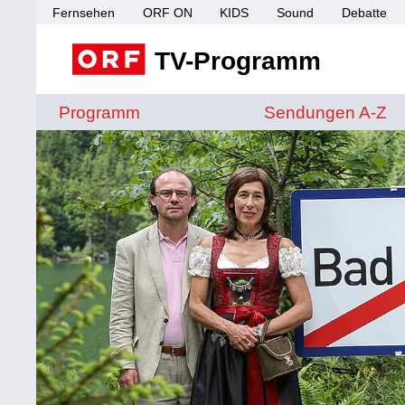
Fernsehen
ORF ON
KIDS
Sound
Debatte
TV-Programm
Sendungen von A 
Programm
Sendungen A-Z