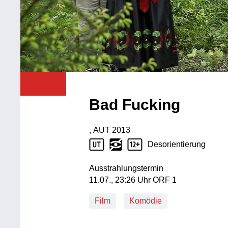
Bad Fucking
, AUT
2013
Produktionsland: AUT
Produktionsjahr: 2013
Desorientierung
Jugendschutz Beschreibung: Desorien
Ausstrahlungstermin
11. Juli, 23:26 Uhr in ORF 1
11.07., 23:26 Uhr ORF 1
Film
Komödie