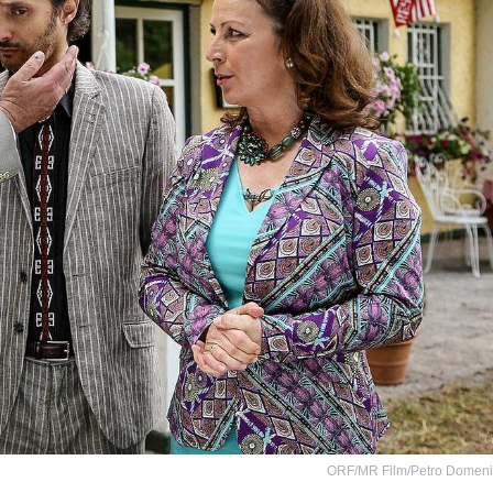
ORF/MR Film/Petro Domen