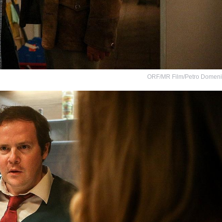
ORF/MR Film/Petro Domen