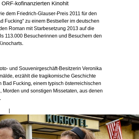
n ORF-kofinanzierten Kinohit
ie dem Friedrich-Glauser-Preis 2011 für den
d Fucking“ zu einem Bestseller im deutschen
 den Roman mit Starbesetzung 2013 auf die
 als 113.000 Besucherinnen und Besuchern den
Kinocharts.
Foto- und Souvenirgeschäft-Besitzerin Veronika
mälde, erzählt die tragikomische Geschichte
Bad Fucking, einem typisch österreichischen
n, Morden und sonstigen Missetaten, aus denen
.
Bild
von