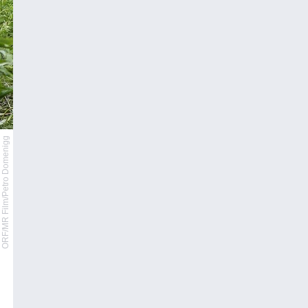
ORF/MR Film/Petro Domenigg