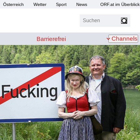
Österreich
Wetter
Sport
News
ORF.at im Überblick
Suchen
bis Z
Barrierefrei
Channels
Barrierefrei