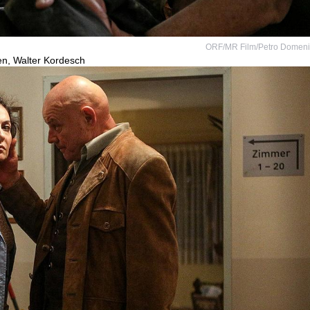
ORF/MR Film/Petro Domen
en, Walter Kordesch