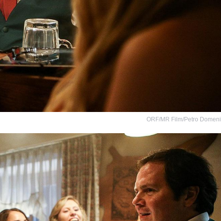
ORF/MR Film/Petro Domen