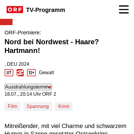
Navig
TV-Programm
ORF-Premiere:
Nord bei Nordwest - Haare?
Hartmann!
, DEU
2024
Produktionsland: DEU
Produktionsjahr: 2024
Gewalt
Jugendschutz Beschreibung: Gewalt
Ausstrahlungstermine
18. Juli, 20:14 Uhr in ORF 2
18.07., 20:14 Uhr ORF 2
Film
Spannung
Krimi
Mitreißender, mit viel Charme und schwarzem
Humor in Szene gesetzter Ostseekrimi