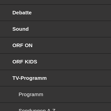
Debatte
Sound
ORF ON
ORF KIDS
TV-Programm
Programm
Sendungen von A bis Z
Sendungen A-Z