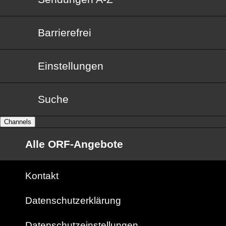
Barrierefrei
Barrierefrei
Einstellungen
Suche
Channels
Alle ORF-Angebote
Kontakt
Datenschutzerklärung
Datenschutzeinstellungen