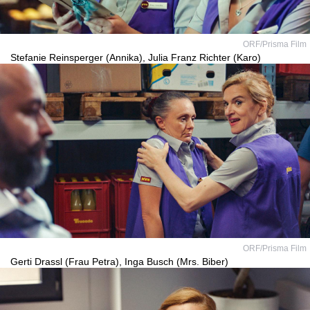
ORF/Prisma Film
Stefanie Reinsperger (Annika), Julia Franz Richter (Karo)
ORF/Prisma Film
Gerti Drassl (Frau Petra), Inga Busch (Mrs. Biber)