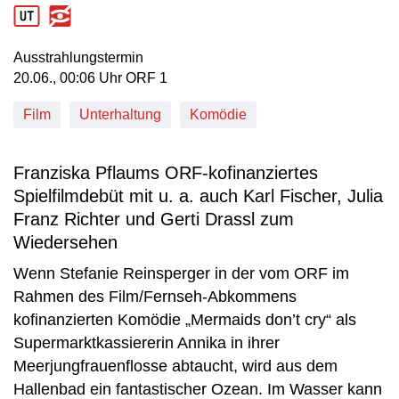
Ausstrahlungstermin
20. Juni, 00:06 Uhr in ORF 1
20.06., 00:06 Uhr ORF 1
Film
Unterhaltung
Komödie
Franziska Pflaums ORF-kofinanziertes
Spielfilmdebüt mit u. a. auch Karl Fischer, Julia
Franz Richter und Gerti Drassl zum
Wiedersehen
Wenn Stefanie Reinsperger in der vom ORF im
Rahmen des Film/Fernseh-Abkommens
kofinanzierten Komödie „Mermaids don’t cry“ als
Supermarktkassiererin Annika in ihrer
Meerjungfrauenflosse abtaucht, wird aus dem
Hallenbad ein fantastischer Ozean. Im Wasser kann