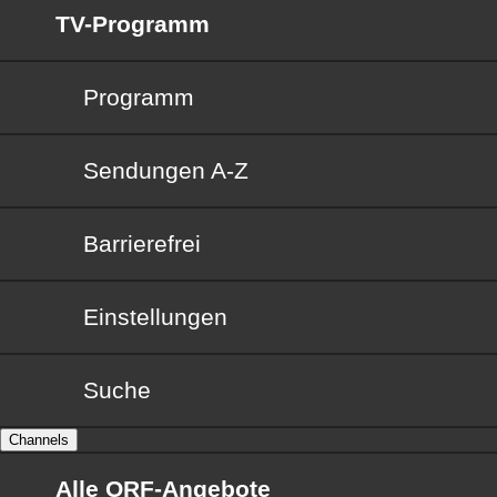
TV-Programm
Programm
Sendungen von A bis Z
Sendungen A-Z
Barrierefrei
Barrierefrei
Einstellungen
Suche
Channels
Alle ORF-Angebote