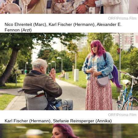
ORF/Prisma Film
Nico Ehrenteit (Marc), Karl Fischer (Hermann), Alexander E.
Fennon (Arzt)
ORF/Prisma Film
Karl Fischer (Hermann), Stefanie Reinsperger (Annika)