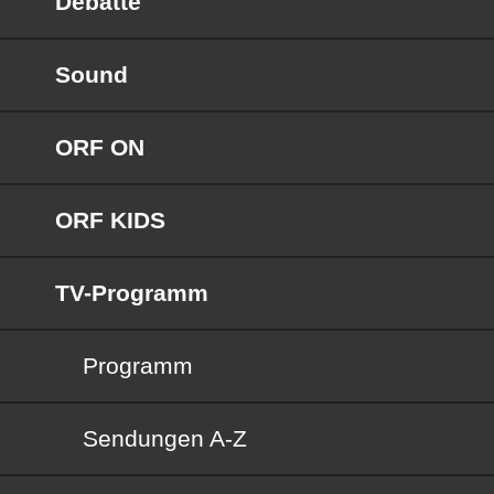
Debatte
Sound
ORF ON
ORF KIDS
TV-Programm
Programm
Sendungen von A bis Z
Sendungen A-Z