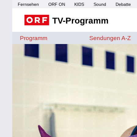
Fernsehen
ORF ON
KIDS
Sound
Debatte
TV-Programm
Sendungen von A 
Programm
Sendungen A-Z