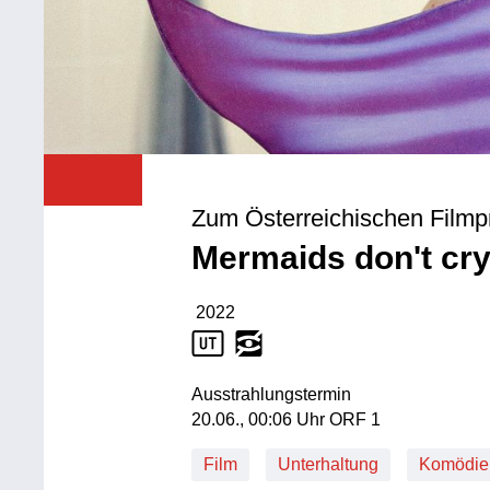
Zum Österreichischen Filmp
Mermaids don't cr
2022
Produktionsjahr: 2022
Ausstrahlungstermin
20. Juni, 00:06 Uhr in ORF 1
20.06., 00:06 Uhr ORF 1
Film
Unterhaltung
Komödie