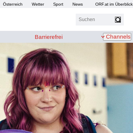
Österreich
Wetter
Sport
News
ORF.at im Überblick
Suchen
bis Z
Barrierefrei
Channels
Barrierefrei