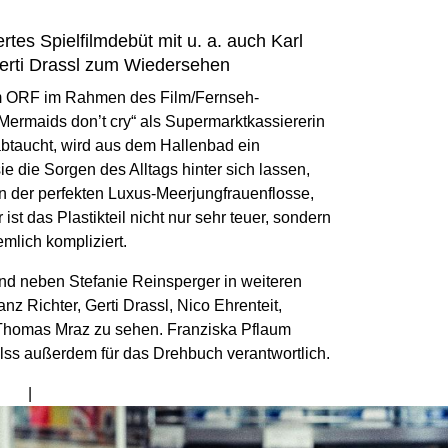
tes Spielfilmdebüt mit u. a. auch Karl
Gerti Drassl zum Wiedersehen
om ORF im Rahmen des Film/Fernseh-
rmaids don’t cry“ als Supermarktkassiererin
abtaucht, wird aus dem Hallenbad ein
e die Sorgen des Alltags hinter sich lassen,
 von der perfekten Luxus-Meerjungfrauenflosse,
 ist das Plastikteil nicht nur sehr teuer, sondern
mlich kompliziert.
ind neben Stefanie Reinsperger in weiteren
anz Richter, Gerti Drassl, Nico Ehrenteit,
 Thomas Mraz zu sehen. Franziska Pflaum
lss außerdem für das Drehbuch verantwortlich.
Bild
von