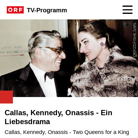
Navig
TV-Programm
ORF/ZDF/SHK SARL
Callas, Kennedy, Onassis - Ein
Liebesdrama
Callas, Kennedy, Onassis - Two Queens for a King