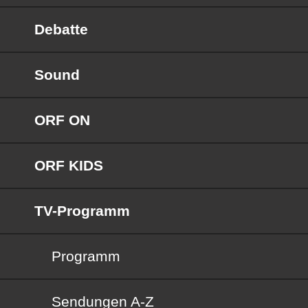
Debatte
Sound
ORF ON
ORF KIDS
TV-Programm
Programm
Sendungen von A bis Z
Sendungen A-Z