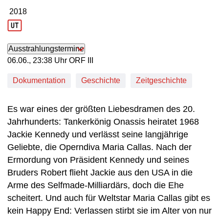
2018
Produktionsjahr: 2018
Ausstrahlungstermine
06. Juni, 23:38 Uhr in ORF III
06.06., 23:38 Uhr ORF III
Dokumentation
Geschichte
Zeitgeschichte
Es war eines der größten Liebesdramen des 20.
Jahrhunderts: Tankerkönig Onassis heiratet 1968
Jackie Kennedy und verlässt seine langjährige
Geliebte, die Operndiva Maria Callas. Nach der
Ermordung von Präsident Kennedy und seines
Bruders Robert flieht Jackie aus den USA in die
Arme des Selfmade-Milliardärs, doch die Ehe
scheitert. Und auch für Weltstar Maria Callas gibt es
kein Happy End: Verlassen stirbt sie im Alter von nur