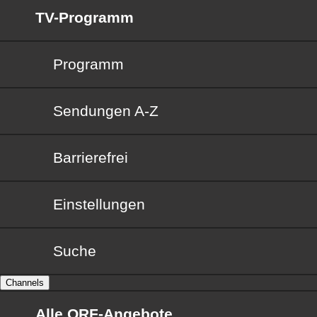
TV-Programm
Programm
Sendungen von A bis Z
Sendungen A-Z
Barrierefrei
Barrierefrei
Einstellungen
Suche
Channels
Alle ORF-Angebote