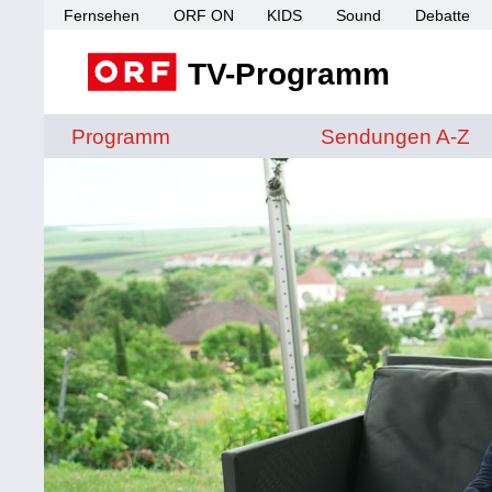
Fernsehen
ORF ON
KIDS
Sound
Debatte
TV-Programm
Sendungen von A 
Programm
Sendungen A-Z