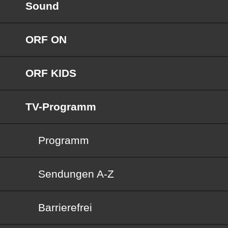
Sound
ORF ON
ORF KIDS
TV-Programm
Programm
Sendungen von A bis Z
Sendungen A-Z
Barrierefrei
Barrierefrei