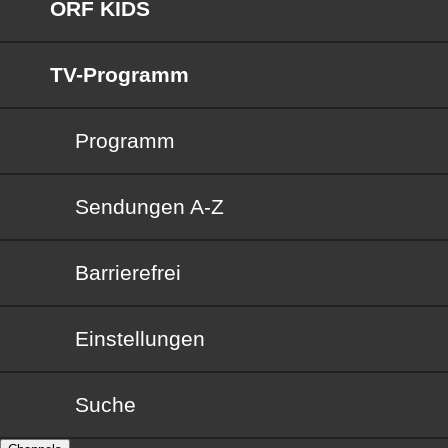
ORF KIDS
TV-Programm
Programm
Sendungen von A bis Z
Sendungen A-Z
Barrierefrei
Barrierefrei
Einstellungen
Suche