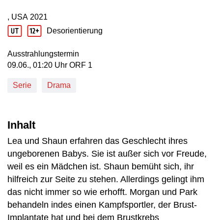
, USA
2021
Produktionsland: USA
Produktionsjahr: 2021
Desorientierung
Jugendschutz Beschreibung: Desorientierung
Ausstrahlungstermin
09. Juni, 01:20 Uhr in ORF 1
09.06., 01:20 Uhr ORF 1
Serie
Drama
Inhalt
Lea und Shaun erfahren das Geschlecht ihres
ungeborenen Babys. Sie ist außer sich vor Freude,
weil es ein Mädchen ist. Shaun bemüht sich, ihr
hilfreich zur Seite zu stehen. Allerdings gelingt ihm
das nicht immer so wie erhofft. Morgan und Park
behandeln indes einen Kampfsportler, der Brust-
Implantate hat und bei dem Brustkrebs