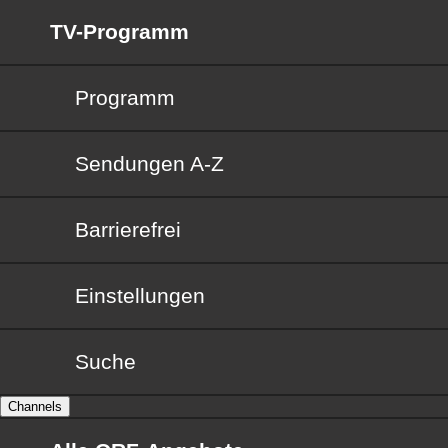
TV-Programm
Programm
Sendungen von A bis Z
Sendungen A-Z
Barrierefrei
Barrierefrei
Einstellungen
Suche
Channels