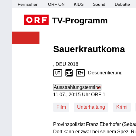
Fernsehen
ORF ON
KIDS
Sound
Debatte
TV-Programm
Sendungen von A 
Programm
Sendungen A-Z
Sauerkrautkoma
, DEU
2018
Produktionsland: DEU
Produktionsjahr: 2018
Desorientierung
Jugendschutz Beschreibung: Desorien
Ausstrahlungstermine
11. Juli, 20:15 Uhr in ORF 1
11.07., 20:15 Uhr ORF 1
Film
Unterhaltung
Krimi
Provinzpolizist Franz Eberhofer (Seba
Dort kann er zwar bei seinem Spezl R