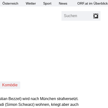
Österreich
Wetter
Sport
News
ORF.at im Überblick
Suchen
bis Z
Barrierefrei
Channels
Barrierefrei
tierung
Komödie
stian Bezzel) wird nach München strafversetzt.
udi (Simon Schwarz) wohnen, kriegt aber auch