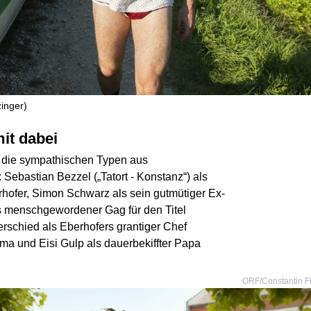
zinger)
it dabei
r die sympathischen Typen aus
 Sebastian Bezzel („Tatort - Konstanz“) als
rhofer, Simon Schwarz als sein gutmütiger Ex-
ls menschgewordener Gag für den Titel
erschied als Eberhofers grantiger Chef
ma und Eisi Gulp als dauerbekiffter Papa
ORF/Constantin F