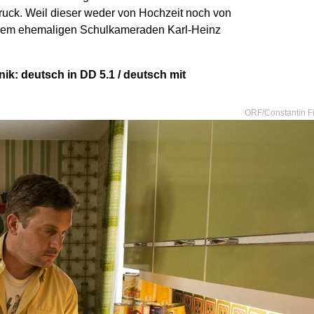
Druck. Weil dieser weder von Hochzeit noch von
ihrem ehemaligen Schulkameraden Karl-Heinz
ik: deutsch in DD 5.1 / deutsch mit
ORF/Constantin F