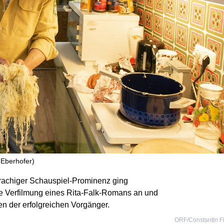
 Eberhofer)
rachiger Schauspiel-Prominenz ging
te Verfilmung eines Rita-Falk-Romans an und
en der erfolgreichen Vorgänger.
ORF/Constantin F