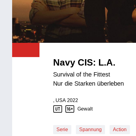
Navy CIS: L.A.
Survival of the Fittest
Nur die Starken überleben
, USA
2022
Produktionsland: USA
Produktionsjahr: 2022
Gewalt
Jugendschutz Beschreibung: Gewalt
Serie
Spannung
Action