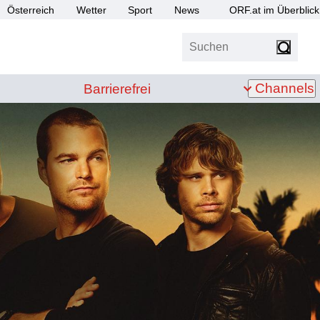
Österreich
Wetter
Sport
News
ORF.at im Überblick
Suchen
bis Z
Barrierefrei
Channels
Barrierefrei