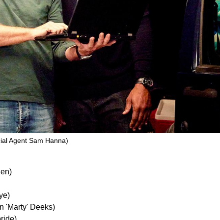
ecial Agent Sam Hanna)
len)
ye)
in 'Marty' Deeks)
ride)