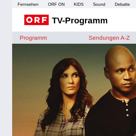
Fernsehen
ORF ON
KIDS
Sound
Debatte
TV-Programm
Sendungen von A 
Programm
Sendungen A-Z