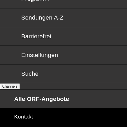
Sendungen von A bis Z
Sendungen A-Z
Barrierefrei
Barrierefrei
Einstellungen
Suche
Channels
Alle ORF-Angebote
Kontakt