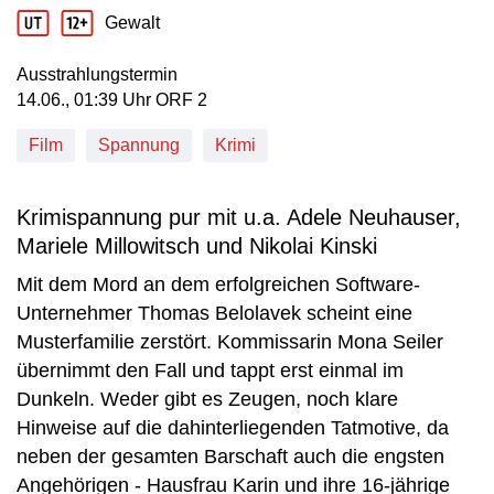
Produktionsland: DEU
Produktionsjahr: 2003
Gewalt
Jugendschutz Beschreibung: Gewalt
Ausstrahlungstermin
14. Juni, 01:39 Uhr in ORF 2
14.06., 01:39 Uhr ORF 2
Film
Spannung
Krimi
Krimispannung pur mit u.a. Adele Neuhauser,
Mariele Millowitsch und Nikolai Kinski
Mit dem Mord an dem erfolgreichen Software-
Unternehmer Thomas Belolavek scheint eine
Musterfamilie zerstört. Kommissarin Mona Seiler
übernimmt den Fall und tappt erst einmal im
Dunkeln. Weder gibt es Zeugen, noch klare
Hinweise auf die dahinterliegenden Tatmotive, da
neben der gesamten Barschaft auch die engsten
Angehörigen - Hausfrau Karin und ihre 16-jährige