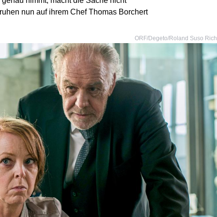
o genau nimmt, macht die Sache nicht
 ruhen nun auf ihrem Chef Thomas Borchert
ORF/Degeto/Roland Suso Rich