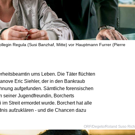
ollegin Regula (Susi Banzhaf, Mitte) vor Hauptmann Furrer (Pierre
heitsbeamtin ums Leben. Die Täter flüchten
ganove Eric Siehler, der in den Bankraub
ohnung aufgefunden. Sämtliche forensischen
n seiner Jugendfreundin, Borcherts
 im Streit ermordet wurde. Borchert hat alle
dnis aufzuklären - und die Chancen dazu
ORF/Degeto/Roland Suso Rich