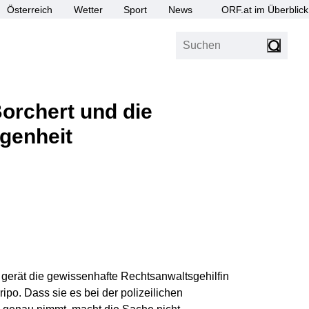
Österreich
Wetter
Sport
News
ORF.at im Überblick
Suchen
bis Z
Barrierefrei
Channels
Barrierefrei
Borchert und die
genheit
e gerät die gewissenhafte Rechtsanwaltsgehilfin
ipo. Dass sie es bei der polizeilichen