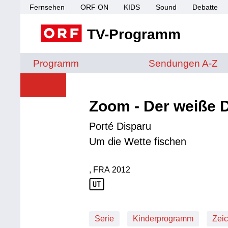
Fernsehen
ORF ON
KIDS
Sound
Debatte
TV-Programm
Sendungen von A 
Programm
Sendungen A-Z
Zoom - Der weiße D
Porté Disparu
Um die Wette fischen
, FRA
2012
Produktionsland: FRA
Produktionsjahr: 2012
Serie
Kinderprogramm
Zeic