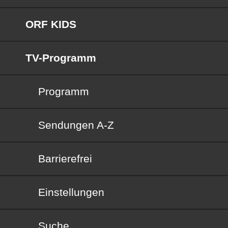
ORF KIDS
TV-Programm
Programm
Sendungen von A bis Z
Sendungen A-Z
Barrierefrei
Barrierefrei
Einstellungen
Suche