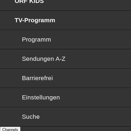
ORF KIDS
TV-Programm
Programm
Sendungen von A bis Z
Sendungen A-Z
Barrierefrei
Barrierefrei
Einstellungen
Suche
Channels