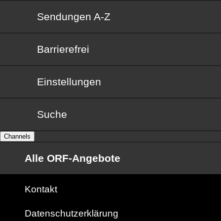
Sendungen von A bis Z
Sendungen A-Z
Barrierefrei
Barrierefrei
Einstellungen
Suche
Channels
Alle ORF-Angebote
Kontakt
Datenschutzerklärung