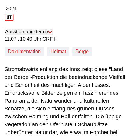
2024
Produktionsjahr: 2024
Ausstrahlungstermine
11. Juli, 10:40 Uhr in ORF III
11.07., 10:40 Uhr ORF III
Dokumentation
Heimat
Berge
Stromabwärts entlang des Inns zeigt diese "Land
der Berge"-Produktion die beeindruckende Vielfalt
und Schönheit des mächtigen Alpenflusses.
Eindrucksvolle Bilder zeigen ein faszinierendes
Panorama der Naturwunder und kulturellen
Schätze, die sich entlang des grünen Flusses
zwischen Haiming und Hall entfalten. Die üppige
Vegetation an den Ufern stellt Schauplätze
unberührter Natur dar, wie etwa im Forchet bei