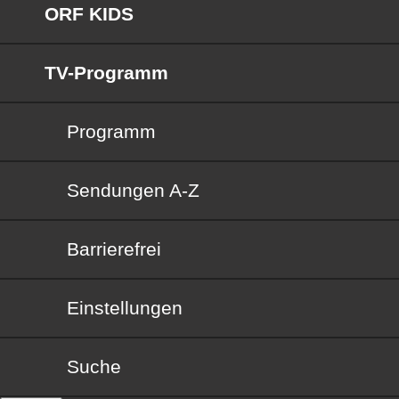
ORF KIDS
TV-Programm
Programm
Sendungen von A bis Z
Sendungen A-Z
Barrierefrei
Barrierefrei
Einstellungen
Suche