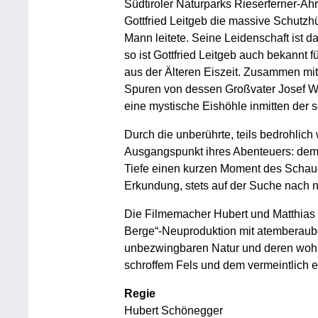
Südtiroler Naturparks Rieserferner-Ahrn
Gottfried Leitgeb die massive Schutzhü
Mann leitete. Seine Leidenschaft ist
so ist Gottfried Leitgeb auch bekannt
aus der Älteren Eiszeit. Zusammen mit
Spuren von dessen Großvater Josef Wi
eine mystische Eishöhle inmitten der s
Durch die unberührte, teils bedrohlic
Ausgangspunkt ihres Abenteuers: dem
Tiefe einen kurzen Moment des Schauer
Erkundung, stets auf der Suche nach 
Die Filmemacher Hubert und Matthias 
Berge“-Neuproduktion mit atemberau
unbezwingbaren Natur und deren wohl
schroffem Fels und dem vermeintlich 
Regie
Hubert Schönegger