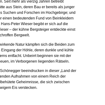
. Seit mehr als vierzig Jahren betreibt
tte aus Stein, deren Bau er bereits als junger
 das Suchen und Forschen im Hochgebirge; und
 für einen bedeutenden Fund von Beinkleidern
 Hans-Peter Wieser begibt er sich auf die
eser – der kühne Bergsteiger entdeckte einst
chroffen Bergwelt.
h wirkende Natur kämpfen sich die Beiden zum
 Eingang der Höhle, deren dunkle und kühle
ns entfacht. Unbeirrt beginnen sie mit der
neuen, im Verborgenen liegenden Rätseln.
Schönegger beeindrucken in dieser „Land der
benden Aufnahmen von einem Reich der
behütete Geheimnisse, die sich zwischen
ewigem Eis verstecken.