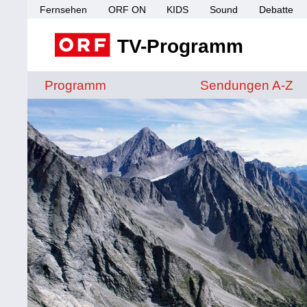
Fernsehen
ORF ON
KIDS
Sound
Debatte
TV-Programm
Sendungen von A 
Programm
Sendungen A-Z