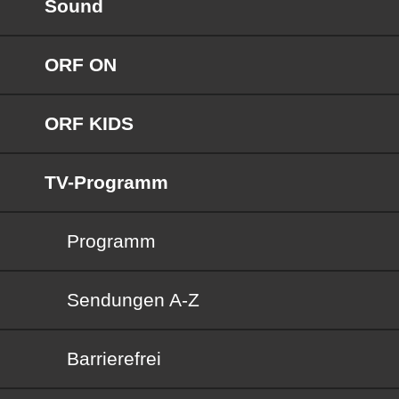
Sound
ORF ON
ORF KIDS
TV-Programm
Programm
Sendungen von A bis Z
Sendungen A-Z
Barrierefrei
Barrierefrei