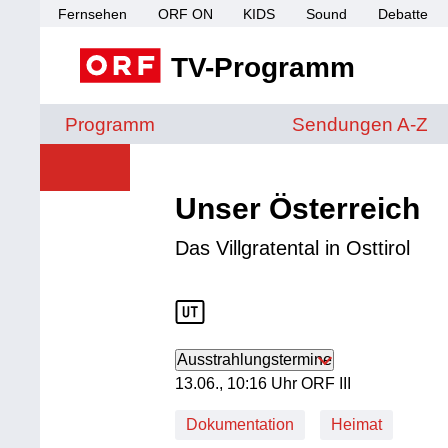
Fernsehen
ORF ON
KIDS
Sound
Debatte
TV-Programm
Sendungen von A 
Programm
Sendungen A-Z
Unser Österreich
Das Villgratental in Osttirol
Ausstrahlungstermine
13. Juni, 10:16 Uhr in ORF III
13.06., 10:16 Uhr ORF III
Dokumentation
Heimat